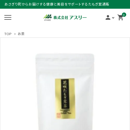
あさぎり町からお届けする健康と美容をサポートするたもぎ茸通販
0
person
shopping_cart
TOP
>
お茶