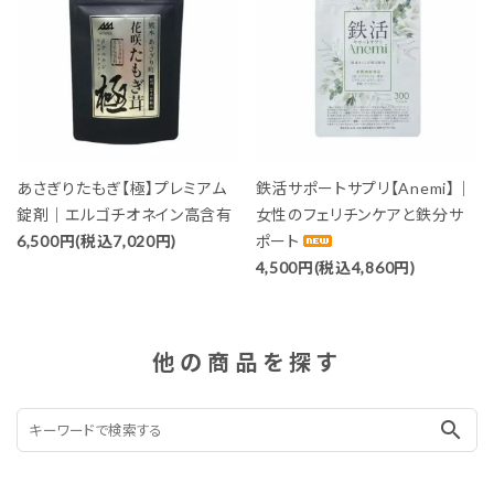
あさぎりたもぎ【極】プレミアム
鉄活サポートサプリ【Anemi】｜
錠剤｜エルゴチオネイン高含有
女性のフェリチンケアと鉄分サ
6,500円(税込7,020円)
ポート
4,500円(税込4,860円)
他の商品を探す
search