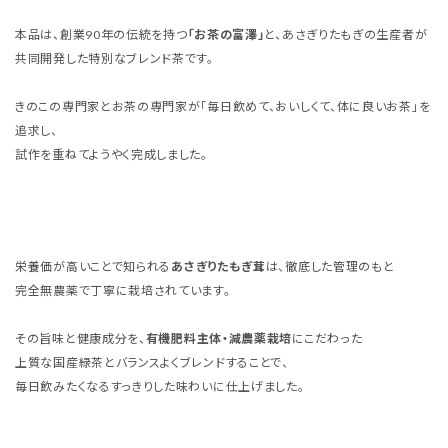
本品は、創業90年の伝統を持つ
「お茶の富澤」
と、あさぎりたもぎの生産者が
共同開発した特別なブレンド茶です。
きのこの専門家とお茶の専門家が「毎日飲めて、おいしくて、体に良いお茶」を
追求し、
試作を重ねてようやく完成しました。
栄養価が高いことで知られる
あさぎりたもぎ茸
は、徹底した管理のもと
完全無農薬で丁寧に栽培されています。
その旨味と健康成分を、
有機肥料主体・減農薬栽培
にこだわった
上質な国産緑茶とバランスよくブレンドすることで、
毎日飲みたくなるすっきりした味わいに仕上げました。