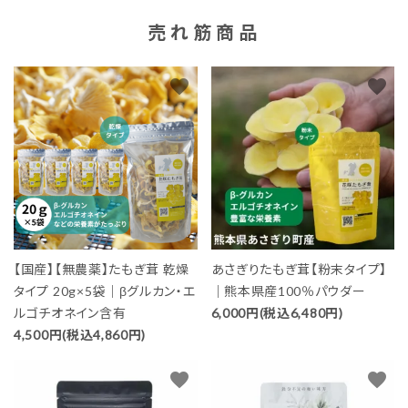
売れ筋商品
favorite
favorite
【国産】【無農薬】たもぎ茸 乾燥
あさぎりたもぎ茸【粉末タイプ】
タイプ 20g×5袋｜βグルカン・エ
｜熊本県産100％パウダー
ルゴチオネイン含有
6,000円(税込6,480円)
4,500円(税込4,860円)
favorite
favorite