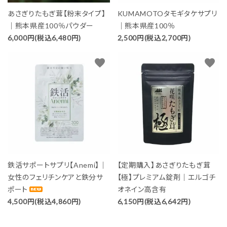
あさぎりたもぎ茸【粉末タイプ】
KUMAMOTOタモギタケサプリ
｜熊本県産100％パウダー
｜熊本県産100％
6,000円(税込6,480円)
2,500円(税込2,700円)
favorite
favorite
鉄活サポートサプリ【Anemi】｜
【定期購入】あさぎりたもぎ茸
女性のフェリチンケアと鉄分サ
【極】プレミアム錠剤｜エルゴチ
ポート
オネイン高含有
4,500円(税込4,860円)
6,150円(税込6,642円)