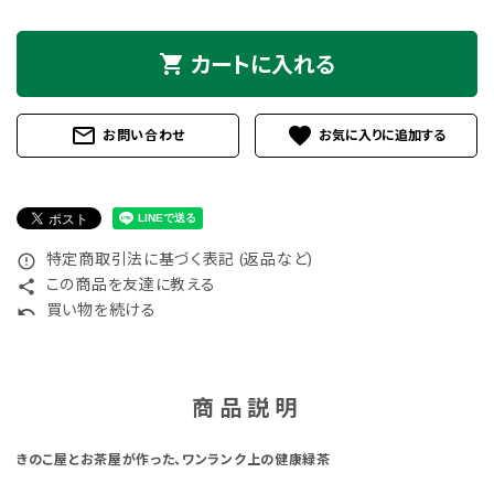
shopping_cart
カートに入れる
mail_outline
favorite
お問い合わせ
特定商取引法に基づく表記 (返品など)
error_outline
この商品を友達に教える
share
買い物を続ける
undo
商品説明
きのこ屋とお茶屋が作った、ワンランク上の健康緑茶