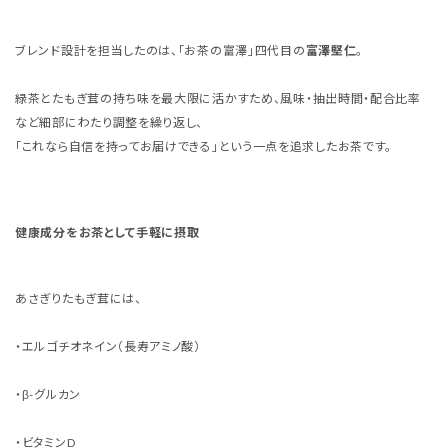
ブレンド設計を担当したのは、「お茶の富澤」四代目の
富澤堅仁
。
緑茶とたもぎ茸の持ち味を最大限に活かすため、風味・抽出時間・配合比率
など細部にわたり調整を繰り返し、
「これなら自信を持ってお届けできる」という一点を追求したお茶です。
健康成分をお茶として手軽に摂取
あさぎりたもぎ茸には、
・エルゴチオネイン（長寿アミノ酸）
・β-グルカン
・ビタミンD