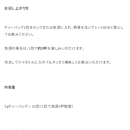
お召し上がり方
ティーバッグ1包をカップまたは急須に入れ、熱湯を注いで1〜2分ほど蒸らし
てお飲みください。
急須の場合は、1包で
約3杯
お楽しみいただけます。
冷ましてマイボトルに入れてもすっきり美味しくお飲みいただけます。
内容量
5gティーバッグ × 10包（1包で急須3杯程度）