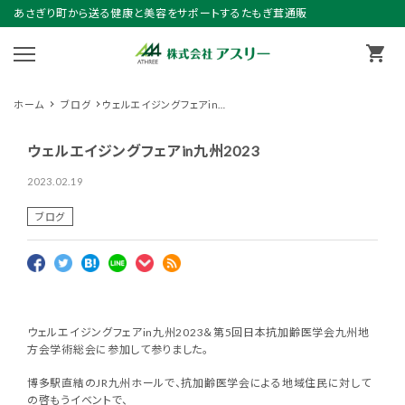
あさぎり町から送る健康と美容をサポートするたもぎ茸通販
shopping_cart
ホーム
ブログ
ウェルエイジングフェアin九
州2023
ウェルエイジングフェアin九州2023
2023.02.19
ブログ
ウェルエイジングフェアin九州2023＆第5回日本抗加齢医学会九州地
方会学術総会に参加して参りました。
博多駅直結のJR九州ホールで、抗加齢医学会による地域住民に対して
の啓もうイベントで、