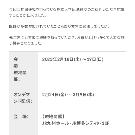
今回は共同研究を行っている熊本大学尾池教授のご紹介いただき参加
することが出来ました。
医師が多数参加されていたこともあり非常に緊張しましたが、
先生方にも非常に興味を持っていただき、お買い上げも多くて大変有難
い機会となりました。
会
2023年
2
月
18
日(
土
) 〜
19
日(
日
)
期
現地開
催
：
オンデマ
2
月
24
日
(
金
) 〜
3
月
9
日
(
木
)
ンド配信
：
会 場
：
【現地開催】
JR九州ホール・JR博多シティ9・10F